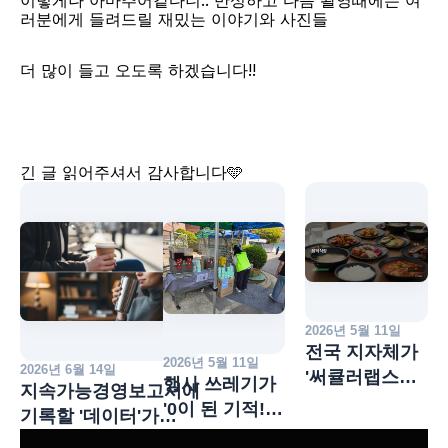
이렇게나 아마추어같다니.. 반성하고 다음 촬영때에는 여
러분에게 들려드릴 재밌는 이야기와 사진들
더 많이 들고 오도록 하겠습니다!!​
긴 글 읽어주셔서 감사합니다🩵
2026년 5월 11일
전국 지자체가
2026년 5월 11일
2026년 6월 14일
'써큘러랩스
행사 쓰레기가
지속가능경영보고서에
다회용기'
'0이 된 기적!
기록할 '데이터'가
싹쓸이하는
용기 무료
준비되셨습니까?