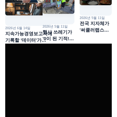
2026년 5월 11일
전국 지자체가
2026년 5월 11일
2026년 6월 14일
'써큘러랩스
행사 쓰레기가
지속가능경영보고서에
다회용기'
'0이 된 기적!
기록할 '데이터'가
싹쓸이하는
용기 무료
준비되셨습니까?
이유
대여로 완성