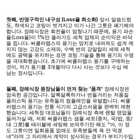
첫째, 반영구적인 내구성 (Loss율 최소화)
 앞서 말씀드렸
듯, 착색되고 코팅이 벗겨지고 이가 나간 그릇은 폐기해야 
합니다. 장례식장은 회전율이 엄청나기 때문에, 용기 파손
율(Loss율)이 1%만 올라가도 세척 업체의 순이익은 바닥
을 칩니다. 써큘러랩스의 용기는 망치로 내려쳐도 쉽게 깨
지지 않는 고강도 소재와, 수백 번의 강알칼리 세제 세척
에도 광택을 유지하는 표면 코팅 기술을 통해 용기의 수명
을 극대화했습니다. 초기에 써큘러랩스 용기를 구매하는 
것이, 저가 용기를 3개월마다 다시 사는 것보다 수십 배 
남는 장사입니다.
둘째, 장례식장 원장님들이 먼저 찾는 '품격'
 장례식장은 
엄숙한 공간입니다. 알록달록하거나 번들거리는 저품질 
플라스틱 용기는 유족들의 컴플레인을 유발합니다. 써큘
러랩스의 용기는 전통 식기의 고급스러움을 완벽히 재현
했습니다. 세척장 대표님들이 장례식장 측에 렌탈 영업을 
들어가실 때, 저희 써큘러랩스 샘플 세트(종지, 국/밥, 중/
대 그릇)를 테이블에 세팅해 보여주기만 해도 "아, 이 정
도 그릇이면 일회용품 없애도 유족분들께 욕 안 먹겠
네"라며 그 자리에서 계약이 성사되는 경우가 부지기수입