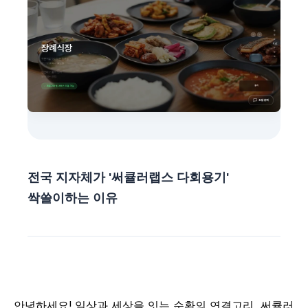
전국 지자체가 '써큘러랩스 다회용기'
싹쓸이하는 이유
안녕하세요! 일상과 세상을 잇는 순환의 연결고리, 써큘러