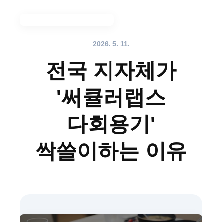
메뉴 전체 보기
2026. 5. 11.
전국 지자체가
'써큘러랩스
다회용기'
싹쓸이하는 이유