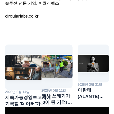
솔루션 전문 기업, 써큘러랩스
circularlabs.co.kr
2026년 3월 31일
아란테
2026년 5월 11일
2026년 6월 14일
행사 쓰레기가
(ALANTE)
지속가능경영보고서에
'0이 된 기적!
정식 출시
기록할 '데이터'가
용기 무료
카운트다운
준비되셨습니까?